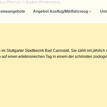
Angebot Ausflug/Mietfahrzeug
Unternehmen
eiseangebote
Angebot Ausflug/Mietfahrzeug
Unt
Reisen für Firmen und Unternehmen
Aktuelles
Fuhrpark
Ausflug oder Studienfahrten für Schulklassen und Studenten
Ausflüge oder Mietfahrzeug für Vereine
Reise-Rücktrittsversicherung
im Stuttgarter Stadtbezirk Bad Cannstatt. Sie zählt mit jährlich
So finden Sie uns
h auf einen erlebnisreichen Tag in einem der schönsten zoolog
AGB
Datenschutzerklärung