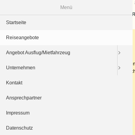
Menü
R
Startseite
Wilhelma Stuttgart
Reiseangebote
13.08.2026
Angebot Ausflug/Mietfahrzeug
Die Wilhelma ist ein zoologisch-botanischer Garten 
Unternehmen
meistbesuchtesten in Deutschland. Freuen Sie sic
Kontakt
Abf. ca. 8 Uhr - Rückfahrt ca. 16:30 Uhr
FP inkl. Eintritt Erwachsene: 65 €
Ansprechpartner
FP inkl. Eintritt Jugendliche 13 - 17 J : 33 €
Impressum
FP bis 5 Jahre : 10 € - Eintritt frei
Datenschutz
Zurück