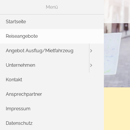
Menü
Ang
Startseite
Reisen f
Aktuelles
Reiseangebote
Fuhrpark
Angebot Ausflug/Mietfahrzeug
Ausflüge 
Reise-Rüc
Unternehmen
So finden
Kontakt
AGB
Ansprechpartner
Datensch
Impressum
Landesgartenschau
Datenschutz
Überlingen