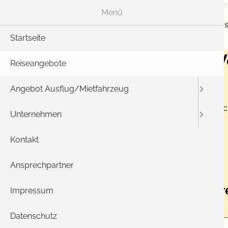
Menü
Rei
Startseite
Herbstliche Pfalz mit 
Reiseangebote
05.10.2022
Angebot Ausflug/Mietfahrzeug
Abfahrt ca. 13 Uhr - Rundfahrt durch die herbst
Unternehmen
Fahrpreis inkl. Weinprobe : 46 €
Kontakt
Zurück
Ansprechpartner
Buchungsanfrage für diese Busre
Impressum
Datenschutz