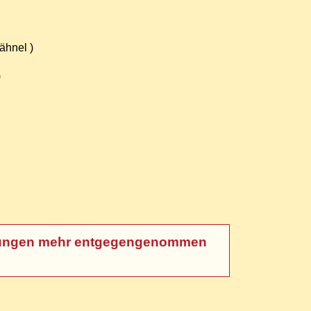
ähnel )
)
meldungen mehr entgegengenommen