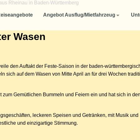
Angebot Ausflug/Mietfahrzeug
Unternehmen
eiseangebote
Angebot Ausflug/Mietfahrzeug
Unt
Reisen für Firmen und Unternehmen
Aktuelles
ter Wasen
Fuhrpark
Ausflug oder Studienfahrten für Schulklassen und Studenten
Ausflüge oder Mietfahrzeug für Vereine
Reise-Rücktrittsversicherung
tlerweile den Auftakt der Feste-Saison in der baden-württembergis
So finden Sie uns
n sich auf dem Wasen von Mitte April an für drei Wochen tradi
AGB
lädt zum Gemütlichen Bummeln und Feiern ein und hat sich in d
Datenschutzerklärung
ngsgeschäften, leckeren Speisen und Getränken, mit Musik und
estliche und einzigartige Stimmung.